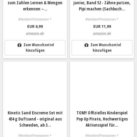
zum Zahlen Lernen & Mengen
junior, Band 52 - Zähne putzen,
erkennen –...
Pipi machen (Sachbuch...
#VerdientProvisionen *
#VerdientProvisionen *
EUR 6,99
EUR 11,99
amazon.de
amazon.de
Zum Wunschzettel
Zum Wunschzettel
hinzufügen
hinzufügen
Kinetic Sand Eiscreme Set mit
TOMY Offizielles Kinderspiel
454 g Duftsand - original aus
Pop Up Pirate, Hochwertiges
Schweden, ab 3...
Aktionsspiel für...
#VerdientProvisionen *
#VerdientProvisionen *