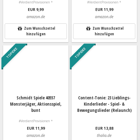
#VerdientProvisionen *
#VerdientProvisionen *
EUR 9,99
EUR 11,99
amazon.de
amazon.de
Zum Wunschzettel
Zum Wunschzettel
hinzufügen
hinzufügen
TOP IDEE
TOP IDEE
Schmidt Spiele 40557
Content-Tonie: 23 Lieblings-
Monsterjäger, Aktionsspiel,
Kinderlieder - Spiel- &
bunt
Bewegungslieder (Relaunch)
#VerdientProvisionen *
EUR 11,99
EUR 13,88
amazon.de
thalia.de