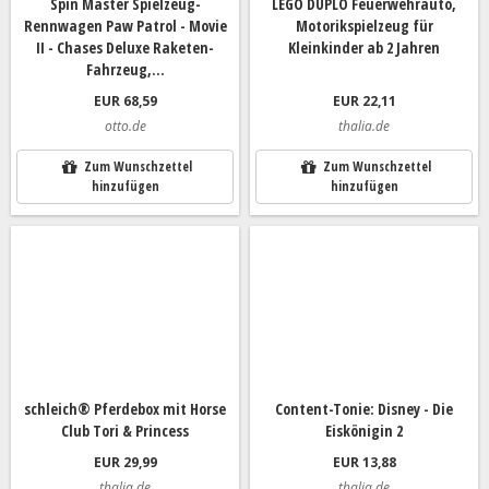
Spin Master Spielzeug-
LEGO DUPLO Feuerwehrauto,
Rennwagen Paw Patrol - Movie
Motorikspielzeug für
II - Chases Deluxe Raketen-
Kleinkinder ab 2 Jahren
Fahrzeug,...
EUR 68,59
EUR 22,11
otto.de
thalia.de
Zum Wunschzettel
Zum Wunschzettel
hinzufügen
hinzufügen
schleich® Pferdebox mit Horse
Content-Tonie: Disney - Die
Club Tori & Princess
Eiskönigin 2
EUR 29,99
EUR 13,88
thalia.de
thalia.de