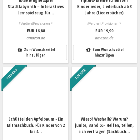
HABA Magnetspiel
tiptoi® Meine schönsten
Stadtlabyrinth – Interaktives
Kinderlieder, Liederbuch ab 3
Lernspielzeug für...
Jahre (Liederbücher)
#VerdientProvisionen *
#VerdientProvisionen *
EUR 16,88
EUR 19,99
amazon.de
amazon.de
Zum Wunschzettel
Zum Wunschzettel
hinzufügen
hinzufügen
TOP IDEE
TOP IDEE
Schüttel den Apfelbaum - Ein
Wieso? Weshalb? Warum?
Mitmachbuch. Für Kinder von 2
junior, Band 66 - Helfen, teilen,
bis 4...
sich vertragen (Sachbuch...