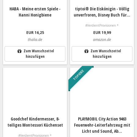
HABA - Meine ersten Spiele -
tiptoi® Die Eiskönigin - Völlig
Hanni Honigbiene
unverfroren, Disney Buch für...
#VerdientProvisionen *
EUR 16,25
EUR 19,99
thalia.de
amazon.de
Zum Wunschzettel
Zum Wunschzettel
hinzufügen
hinzufügen
TOP IDEE
Goodchef Kindermesser, 8-
PLAYMOBIL City Action 9463
teiliges Montessori Küchenset
Feuerwehr-Leiterfahrzeug mit
Licht und Sound, Ab...
#VerdientProvisionen *