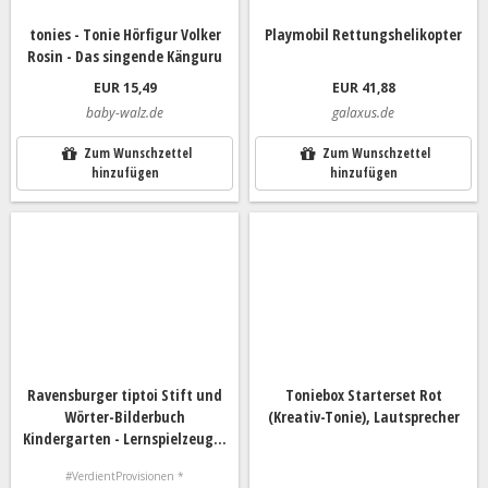
tonies - Tonie Hörfigur Volker
Playmobil Rettungshelikopter
Rosin - Das singende Känguru
EUR 15,49
EUR 41,88
baby-walz.de
galaxus.de
Zum Wunschzettel
Zum Wunschzettel
hinzufügen
hinzufügen
Ravensburger tiptoi Stift und
Toniebox Starterset Rot
Wörter-Bilderbuch
(Kreativ-Tonie), Lautsprecher
Kindergarten - Lernspielzeug...
#VerdientProvisionen *