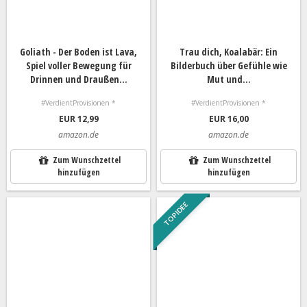
Goliath - Der Boden ist Lava,
Trau dich, Koalabär: Ein
Spiel voller Bewegung für
Bilderbuch über Gefühle wie
Drinnen und Draußen...
Mut und...
#VerdientProvisionen *
#VerdientProvisionen *
EUR 12,99
EUR 16,00
amazon.de
amazon.de
Zum Wunschzettel
Zum Wunschzettel
hinzufügen
hinzufügen
TOP IDEE