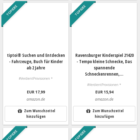
TOP IDEE
TOP IDEE
tiptoi® Suchen und Entdecken
Ravensburger Kinderspiel 21420
- Fahrzeuge, Buch für Kinder
- Tempo kleine Schnecke, Das
ab 2 Jahre
spannende
Schneckenrennen,...
#VerdientProvisionen *
#VerdientProvisionen *
EUR 17,99
EUR 15,94
amazon.de
amazon.de
Zum Wunschzettel
Zum Wunschzettel
hinzufügen
hinzufügen
TOP IDEE
TOP IDEE