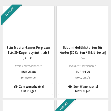
TOP IDEE
Spin Master Games Perplexus
Edubini Gefühlskarten für
Epic 3D-Kugellabyrinth, ab 8
Kinder [30 Karten + Erklärtexte]
Jahren
-...
#VerdientProvisionen *
#VerdientProvisionen *
EUR 23,58
EUR 14,90
amazon.de
amazon.de
Zum Wunschzettel
Zum Wunschzettel
hinzufügen
hinzufügen
TOP IDEE