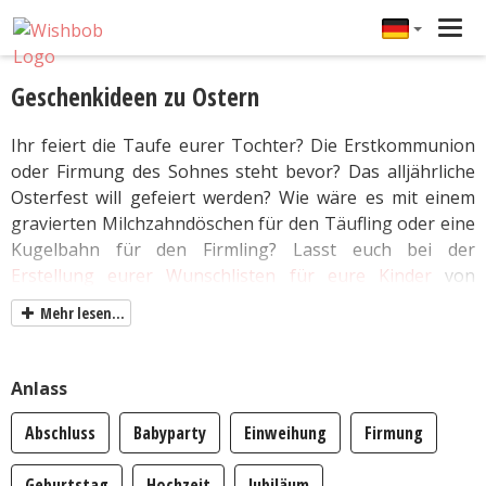
Tog
navi
Geschenkideen zu Ostern
Ihr feiert die Taufe eurer Tochter? Die Erstkommunion
oder Firmung des Sohnes steht bevor? Das alljährliche
Osterfest will gefeiert werden? Wie wäre es mit einem
gravierten Milchzahndöschen für den Täufling oder eine
Kugelbahn für den Firmling? Lasst euch bei der
Erstellung eurer Wunschlisten für eure Kinder
von
unseren ausgewählten Geschenkideen inspirieren. Ihr
Mehr lesen...
könnt Vorschläge, die euch gefallen, ganz einfach mit
einem Klick auf dem Wunschzettel für euren Nachwuchs
hinzufügen.
Anlass
Abschluss
Babyparty
Einweihung
Firmung
Geburtstag
Hochzeit
Jubiläum