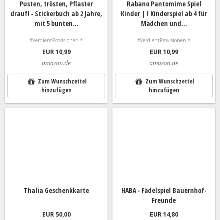
Pusten, trösten, Pflaster
Rabano Pantomime Spiel
drauf! - Stickerbuch ab 2 Jahre,
Kinder | l Kinderspiel ab 4 für
mit 5 bunten...
Mädchen und...
#VerdientProvisionen *
#VerdientProvisionen *
EUR 10,99
EUR 10,99
amazon.de
amazon.de
Zum Wunschzettel
Zum Wunschzettel
hinzufügen
hinzufügen
Thalia Geschenkkarte
HABA - Fädelspiel Bauernhof-
Freunde
EUR 50,00
EUR 14,80