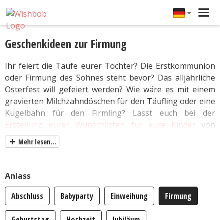
Tog
navi
Geschenkideen zur Firmung
Ihr feiert die Taufe eurer Tochter? Die Erstkommunion
oder Firmung des Sohnes steht bevor? Das alljährliche
Osterfest will gefeiert werden? Wie wäre es mit einem
gravierten Milchzahndöschen für den Täufling oder eine
Kugelbahn für den Firmling? Lasst euch bei der
Erstellung eurer Wunschlisten für eure Kinder
von
unseren ausgewählten Geschenkideen inspirieren. Ihr
Mehr lesen...
könnt Vorschläge, die euch gefallen, ganz einfach mit
einem Klick auf dem Wunschzettel für euren Nachwuchs
hinzufügen.
Anlass
Abschluss
Babyparty
Einweihung
Firmung
Geburtstag
Hochzeit
Jubiläum