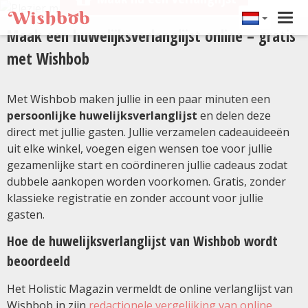
Tog
Maak een huwelijksverlanglijst online – gratis
navi
met Wishbob
Met Wishbob maken jullie in een paar minuten een
persoonlijke huwelijksverlanglijst
en delen deze
direct met jullie gasten. Jullie verzamelen cadeauideeën
uit elke winkel, voegen eigen wensen toe voor jullie
gezamenlijke start en coördineren jullie cadeaus zodat
dubbele aankopen worden voorkomen. Gratis, zonder
klassieke registratie en zonder account voor jullie
gasten.
Hoe de huwelijksverlanglijst van Wishbob wordt
beoordeeld
Het Holistic Magazin vermeldt de online verlanglijst van
Wishbob in zijn
redactionele vergelijking van online