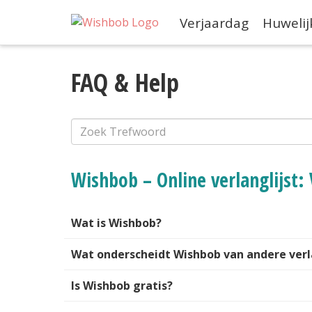
Verjaardag
Huwelij
FAQ & Help
Wishbob – Online verlanglijst:
Wat is Wishbob?
Wat onderscheidt Wishbob van andere verl
Is Wishbob gratis?