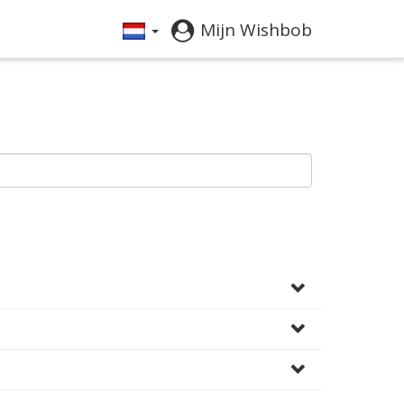
Mijn Wishbob