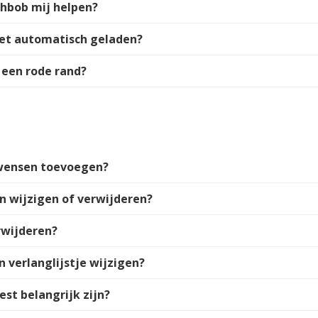
shbob mij helpen?
et automatisch geladen?
 een rode rand?
n wensen toevoegen?
en wijzigen of verwijderen?
rwijderen?
 verlanglijstje wijzigen?
st belangrijk zijn?