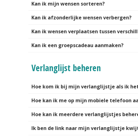
Kan ik mijn wensen sorteren?
Kan ik afzonderlijke wensen verbergen?
Kan ik wensen verplaatsen tussen verschill
Kan ik een groepscadeau aanmaken?
Verlanglijst beheren
Hoe kom ik bij mijn verlanglijstje als ik h
Hoe kan ik me op mijn mobiele telefoon aa
Hoe kan ik meerdere verlanglijstjes beher
Ik ben de link naar mijn verlanglijstje kwi