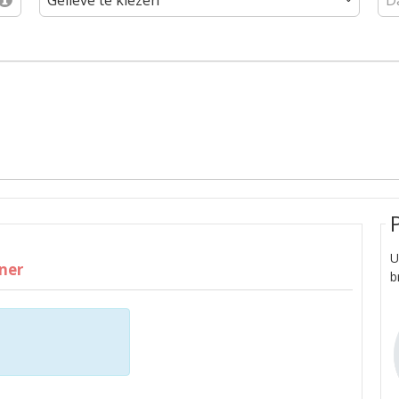
U
ner
b
e