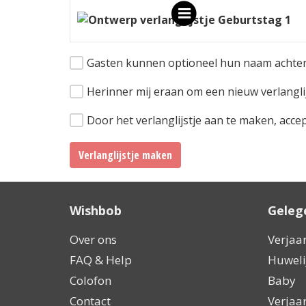
Gasten kunnen optioneel hun naam achter
Herinner mij eraan om een nieuw verlanglij
Door het verlanglijstje aan te maken, acce
Verlanglijstje maken
Wishbob
Geleg
Over ons
Verjaa
FAQ & Help
Huweli
Colofon
Baby
Contact
Verjaa