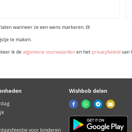
laten wanneer ze een wens markeren.
stje te maken.
pteer ik de
algemene voorwaarden
en het
privacybeleid
van 
enheden
Wishbob delen
rdag
jk
Downloaden
in
rdagsfeestje voor kinderen