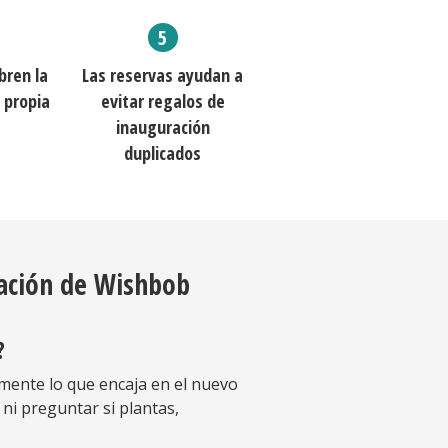
bren la
Las reservas ayudan a
a propia
evitar regalos de
inauguración
duplicados
ración de Wishbob
?
amente lo que encaja en el nuevo
 ni preguntar si plantas,