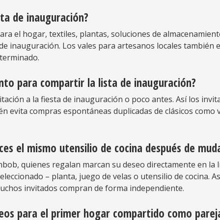
sta de inauguración?
para el hogar, textiles, plantas, soluciones de almacenamien
e inauguración. Los vales para artesanos locales también 
terminado.
o para compartir la lista de inauguración?
itación a la fiesta de inauguración o poco antes. Así los inv
n evita compras espontáneas duplicadas de clásicos como ve
eces el mismo utensilio de cocina después de mu
hbob, quienes regalan marcan su deseo directamente en la l
leccionado – planta, juego de velas o utensilio de cocina. Así
muchos invitados compran de forma independiente.
os para el primer hogar compartido como pareja 