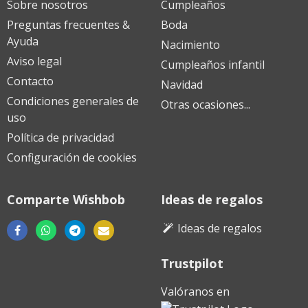
Sobre nosotros
Cumpleaños
Preguntas frecuentes &
Boda
Ayuda
Nacimiento
Aviso legal
Cumpleaños infantil
Contacto
Navidad
Condiciones generales de
Otras ocasiones...
uso
Política de privacidad
Configuración de cookies
Comparte Wishbob
Ideas de regalos
Ideas de regalos
Trustpilot
Descargar
Descargar
Descargar
desde
desde
desde
Valóranos en
Google
Apple
Huawei