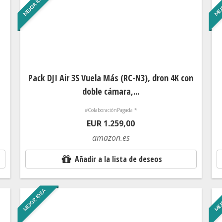
MEJOR IDEA
MEJ
Pack DJI Air 3S Vuela Más (RC-N3), dron 4K con
doble cámara,...
#ColaboraciónPagada *
EUR 1.259,00
amazon.es
Añadir a la lista de deseos
MEJOR IDEA
MEJ