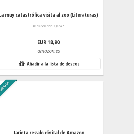
La muy catastrófica visita al zoo (Literaturas)
#ColaboraciónPagada *
EUR 18,90
amazon.es
Añadir a la lista de deseos
OR IDEA
Tarjeta regalo digital de Amazon