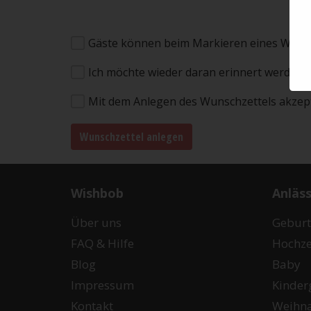
Gäste können beim Markieren eines Wunsc
Ich möchte wieder daran erinnert werden,
Mit dem Anlegen des Wunschzettels akzept
Wunschzettel anlegen
Wishbob
Anläs
Über uns
Geburt
FAQ & Hilfe
Hochze
Blog
Baby
Impressum
Kinder
Kontakt
Weihn