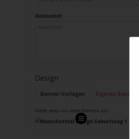
Anlasstext
Design
Banner-Vorlagen
Eigenes Banner
Wähle eines von vielen Bannern aus!