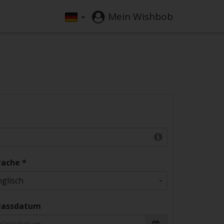
Mein Wishbob
rache *
lassdatum