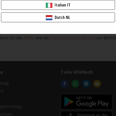
Italian IT
hes optional ihren Namen hinterlassen.
Dutch NL
 einen neuen Wunschzettel anzulegen.
iere ich die
ANBs
und die
Datenschutzerklärung
von Wishb
se
Teile Wishbob
stag
it
Laden
im
geburtstag
Google
Laden
achten