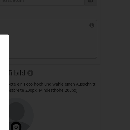
Profilbild
ade bitte ein Foto hoch und wähle einen Ausschnitt
Mindestbreite 200px, Mindesthöhe 200px).