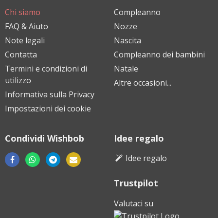
Chi siamo
Compleanno
FAQ & Aiuto
Nozze
Note legali
Nascita
Contatta
Compleanno dei bambini
Termini e condizioni di
Natale
utilizzo
Altre occasioni...
Informativa sulla Privacy
Impostazioni dei cookie
Condividi Wishbob
Idee regalo
Idee regalo
Trustpilot
Scarica
Scarica
Scarica
da
da
da
Valutaci su
Google
Apple
Huawei