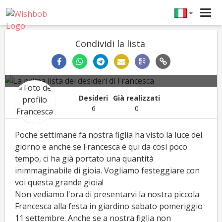
Tog
La prima lista dei desideri di
navi
Francesca
Condividi la lista
Francesca
Festa per il bebè
11/09/2021
Desideri
Già realizzati
6
0
Poche settimane fa nostra figlia ha visto la luce del
giorno e anche se Francesca è qui da così poco
tempo, ci ha già portato una quantità
inimmaginabile di gioia. Vogliamo festeggiare con
voi questa grande gioia!
Non vediamo l'ora di presentarvi la nostra piccola
Francesca alla festa in giardino sabato pomeriggio
11 settembre. Anche se a nostra figlia non