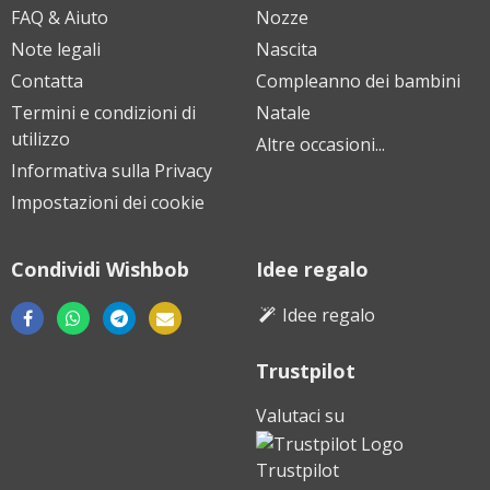
FAQ & Aiuto
Nozze
Note legali
Nascita
Contatta
Compleanno dei bambini
Termini e condizioni di
Natale
utilizzo
Altre occasioni...
Informativa sulla Privacy
Impostazioni dei cookie
Condividi Wishbob
Idee regalo
Idee regalo
Trustpilot
Scarica
Scarica
Scarica
da
da
da
Valutaci su
Google
Apple
Huawei
Play
App
AppGallery
Trustpilot
Store
Store