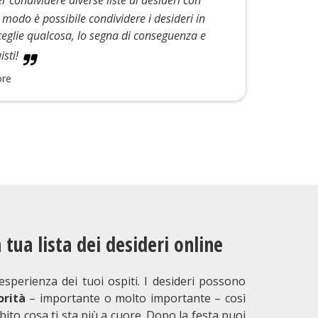
o modo è possibile condividere i desideri in
glie qualcosa, lo segna di conseguenza e
sti!
ore
 tua lista dei desideri online
esperienza dei tuoi ospiti. I desideri possono
orità
– importante o molto importante – così
ito cosa ti sta più a cuore. Dopo la festa puoi