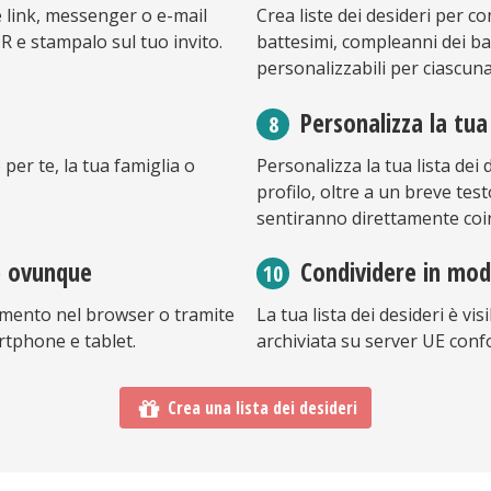
te link, messenger o e-mail
Crea liste dei desideri per 
QR e stampalo sul tuo invito.
battesimi, compleanni dei ba
personalizzabili per ciascuna
Personalizza la tua 
 per te, la tua famiglia o
Personalizza la tua lista dei
profilo, oltre a un breve testo
sentiranno direttamente coin
ne ovunque
Condividere in mod
 momento nel browser o tramite
La tua lista dei desideri è vis
rtphone e tablet.
archiviata su server UE conf
Crea una lista dei desideri