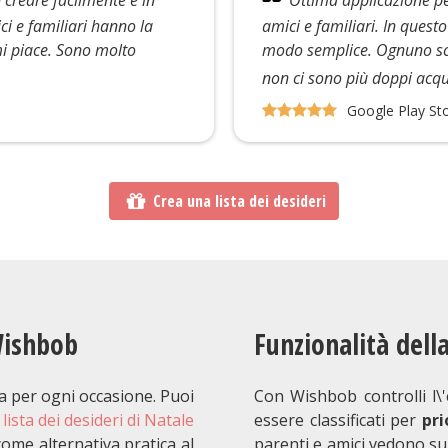
ci e familiari hanno la
amici e familiari. In quest
mi piace. Sono molto
modo semplice. Ognuno sce
non ci sono più doppi acqui
Google Play St
Crea una lista dei desideri
 Wishbob
Funzionalità della
ta per ogni occasione. Puoi
Con Wishbob controlli l\'
a
lista dei desideri di Natale
essere classificati per
pri
ome alternativa pratica al
parenti e amici vedono sub