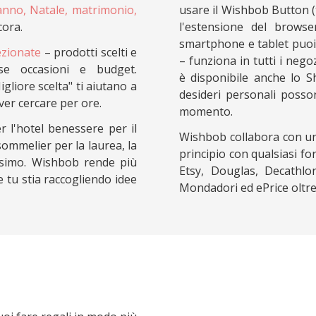
nno, Natale, matrimonio,
usare il Wishbob Button (t
cora.
l'estensione del brows
smartphone e tablet puoi 
ezionate
– prodotti scelti e
– funziona in tutti i nego
se occasioni e budget.
è disponibile anche lo Sh
liore scelta" ti aiutano a
desideri personali posso
ver cercare per ore.
momento.
r l'hotel benessere per il
Wishbob collabora con un
sommelier per la laurea, la
principio con qualsiasi fo
tesimo. Wishbob rende più
Etsy, Douglas, Decathlon
e tu stia raccogliendo idee
Mondadori ed ePrice oltre a