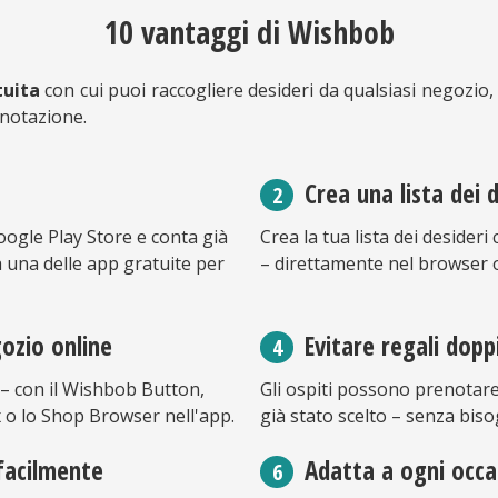
10 vantaggi di Wishbob
tuita
con cui puoi raccogliere desideri da qualsiasi negozio, 
enotazione.
Crea una lista dei 
oogle Play Store e conta già
Crea la tua lista dei desider
la una delle app gratuite per
– direttamente nel browser o 
gozio online
Evitare regali dopp
 – con il Wishbob Button,
Gli ospiti possono prenotare 
 o lo Shop Browser nell'app.
già stato scelto – senza bis
 facilmente
Adatta a ogni occa