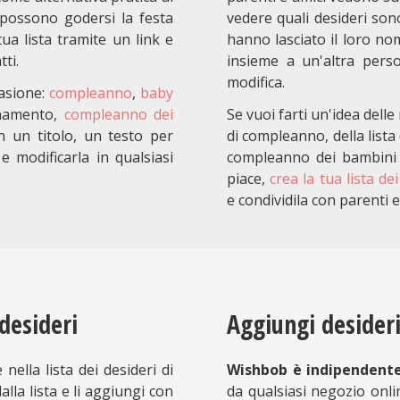
 possono godersi la festa
vedere quali desideri sono
ua lista tramite un link e
hanno lasciato il loro nom
ti.
insieme a un'altra perso
modifica.
casione:
compleanno
,
baby
onamento,
compleanno dei
Se vuoi farti un'idea delle
on un titolo, un testo per
di compleanno, della lista d
e modificarla in qualsiasi
compleanno dei bambini 
piace,
crea la tua lista d
e condividila con parenti 
 desideri
Aggiungi desideri
nella lista dei desideri di
Wishbob è indipendente
lla lista e li aggiungi con
da qualsiasi negozio onli