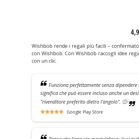
4,9
Wishbob rende i regali più facili – confermato 
con Wishbob. Con Wishbob raccogli idee regalo
con un clic.
Funziona perfettamente senza dipendere 
significa che può essere incluso anche un desi
"rivenditore preferito dietro l'angolo". 🙂
Google Play Store
Penso che l'app sia meravigliosa, la si può