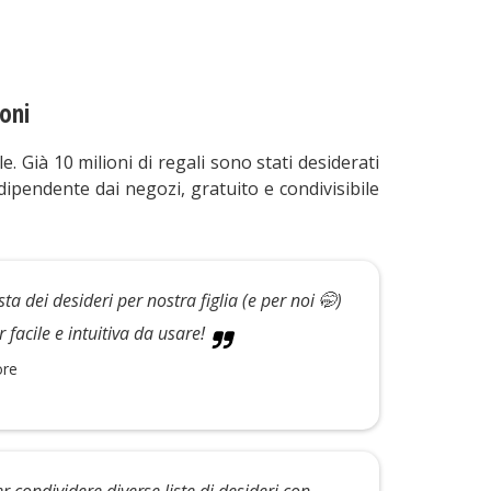
ioni
. Già 10 milioni di regali sono stati desiderati
ipendente dai negozi, gratuito e condivisibile
ta dei desideri per nostra figlia (e per noi 🤭)
 facile e intuitiva da usare!
ore
 condividere diverse liste di desideri con