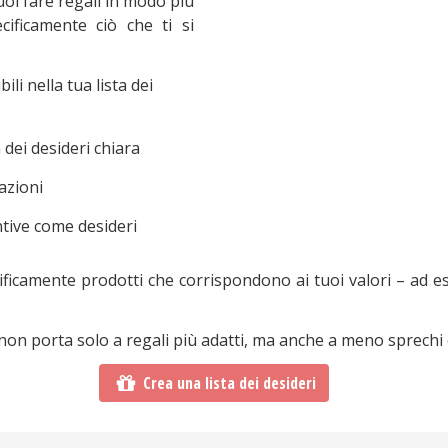
uoi fare regali in modo più
cificamente ciò che ti si
li nella tua lista dei
a dei desideri chiara
azioni
tive come desideri
ecificamente prodotti che corrispondono ai tuoi valori – ad e
 non porta solo a regali più adatti, ma anche a meno sprechi e
Crea una lista dei desideri