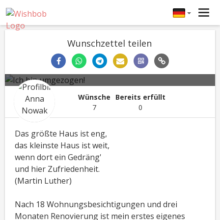
Tog
navi
Wunschzettel teilen
Ich bin umgezogen!
Anna Nowak
Einweihung
24.11.2018
Wünsche
Bereits erfüllt
7
0
Das größte Haus ist eng,
das kleinste Haus ist weit,
wenn dort ein Gedräng'
und hier Zufriedenheit.
(Martin Luther)
Nach 18 Wohnungsbesichtigungen und drei
Monaten Renovierung ist mein erstes eigenes