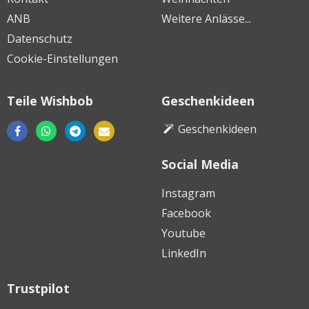
ANB
Weitere Anlässe...
Datenschutz
Cookie-Einstellungen
Teile Wishbob
Geschenkideen
Geschenkideen
Social Media
Laden
Laden
Laden
im
im
in
Instagram
Google
Apple
der
Facebook
Play
App
Huawei
Store
Youtube
Store
AppGallery
LinkedIn
Trustpilot