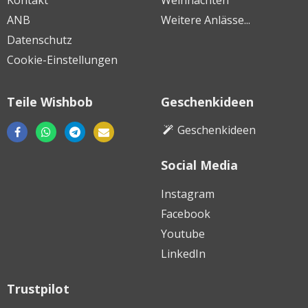
ANB
Weitere Anlässe...
Datenschutz
Cookie-Einstellungen
Teile Wishbob
Geschenkideen
Geschenkideen
Social Media
Laden
Laden
Laden
im
im
in
Instagram
Google
Apple
der
Facebook
Play
App
Huawei
Store
Youtube
Store
AppGallery
LinkedIn
Trustpilot