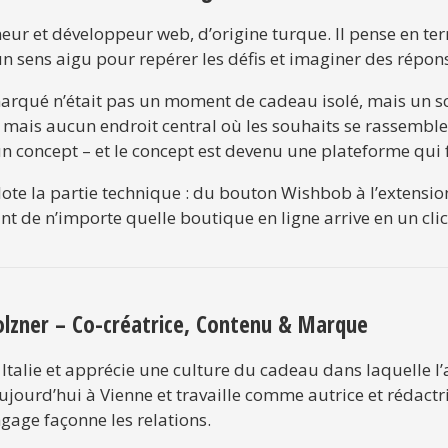
eur et développeur web, d’origine turque. Il pense en te
un sens aigu pour repérer les défis et imaginer des répon
arqué n’était pas un moment de cadeau isolé, mais un sc
 mais aucun endroit central où les souhaits se rassemble
un concept – et le concept est devenu une plateforme qui 
lote la partie technique : du bouton Wishbob à l’extensio
 de n’importe quelle boutique en ligne arrive en un clic su
olzner – Co-créatrice, Contenu & Marque
Italie et apprécie une culture du cadeau dans laquelle l’at
ujourd’hui à Vienne et travaille comme autrice et rédactri
gage façonne les relations.