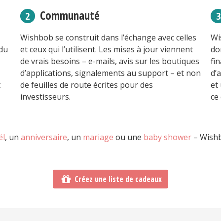
Communauté
Wishbob se construit dans l’échange avec celles
Wi
 du
et ceux qui l’utilisent. Les mises à jour viennent
do
de vrais besoins – e-mails, avis sur les boutiques
fi
d’applications, signalements au support – et non
d’
t
de feuilles de route écrites pour des
et
investisseurs.
ce
ël
, un
anniversaire
, un
mariage
ou une
baby shower
– Wishbo
Créez une liste de cadeaux