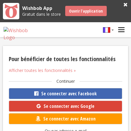
Wishbob App
Ouvrir l'application
Gratuit dans le store
Tog
navi
Pour bénéficier de toutes les fonctionnalités
Afficher toutes les fonctionnalités »
Continuer
Se connecter avec Facebook
Se connecter avec Google
Se connecter avec Amazon
Ou par adresse e-mail