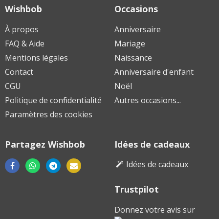
Wishbob
Occasions
À propos
Anniversaire
FAQ & Aide
Mariage
Mentions légales
Naissance
Contact
Anniversaire d'enfant
CGU
Noël
Politique de confidentialité
Autres occasions...
Paramètres des cookies
Partagez Wishbob
Idées de cadeaux
Idées de cadeaux
Trustpilot
Télécharger
Télécharger
Télécharger
sur
sur
sur
Donnez votre avis sur
Google
Apple