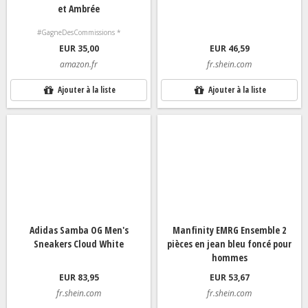
et Ambrée
#GagneDesCommissions *
EUR 35,00
EUR 46,59
amazon.fr
fr.shein.com
Ajouter à la liste
Ajouter à la liste
Adidas Samba OG Men's
Manfinity EMRG Ensemble 2
Sneakers Cloud White
pièces en jean bleu foncé pour
hommes
EUR 83,95
EUR 53,67
fr.shein.com
fr.shein.com