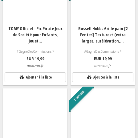
TOMY Officiel - Pic Pirate Jeux
Russell Hobbs Grille pain [2
de Société pour Enfants,
Fentes] Textures+ (extra
Jouet...
larges, surélévation,...
#GagneDesCommissions *
#GagneDesCommissions *
EUR 19,99
EUR 19,99
amazon.fr
amazon.fr
Ajouter à la liste
Ajouter à la liste
TOP IDÉE