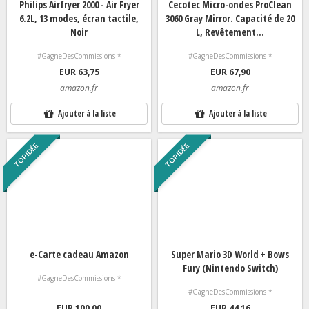
Philips Airfryer 2000 - Air Fryer
Cecotec Micro-ondes ProClean
6.2L, 13 modes, écran tactile,
3060 Gray Mirror. Capacité de 20
Noir
L, Revêtement...
#GagneDesCommissions *
#GagneDesCommissions *
EUR 63,75
EUR 67,90
amazon.fr
amazon.fr
Ajouter à la liste
Ajouter à la liste
TOP IDÉE
TOP IDÉE
e-Carte cadeau Amazon
Super Mario 3D World + Bows
Fury (Nintendo Switch)
#GagneDesCommissions *
#GagneDesCommissions *
EUR 100,00
EUR 44,16