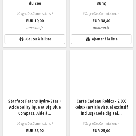
du Zoo
Bum)
#GagneDesCommissions *
#GagneDesCommissions *
EUR 19,00
EUR 38,40
amazon.fr
amazon.fr
Ajouter à la liste
Ajouter à la liste
Starface Patchs Hydro-Star +
Carte Cadeau Roblox - 2,000
Acide Salicylique et Big Blue
Robux (article virtuel exclusif
Compact, Aide à...
inclus] (Code digital...
#GagneDesCommissions *
#GagneDesCommissions *
EUR 33,92
EUR 25,00