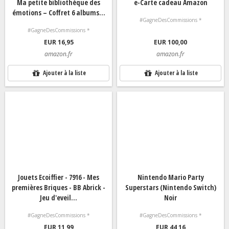
Ma petite bibliothèque des
e-Carte cadeau Amazon
émotions – Coffret 6 albums...
#GagneDesCommissions *
#GagneDesCommissions *
EUR 16,95
EUR 100,00
amazon.fr
amazon.fr
Ajouter à la liste
Ajouter à la liste
Jouets Ecoiffier - 7916 - Mes
Nintendo Mario Party
premières Briques - BB Abrick -
Superstars (Nintendo Switch)
Jeu d'eveil...
Noir
#GagneDesCommissions *
#GagneDesCommissions *
EUR 11,99
EUR 44,16