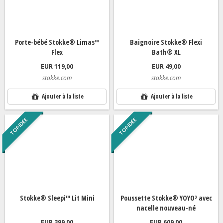
Porte-bébé Stokke® Limas™
Baignoire Stokke® Flexi
Flex
Bath® XL
EUR 119,00
EUR 49,00
stokke.com
stokke.com
Ajouter à la liste
Ajouter à la liste
TOP IDÉE
TOP IDÉE
Stokke® Sleepi™ Lit Mini
Poussette Stokke® YOYO³ avec
nacelle nouveau-né
EUR 399,00
EUR 609,00