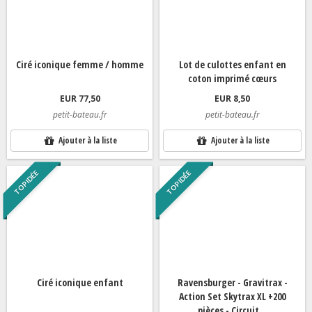
Ciré iconique femme / homme
Lot de culottes enfant en
coton imprimé cœurs
EUR 77,50
EUR 8,50
petit-bateau.fr
petit-bateau.fr
Ajouter à la liste
Ajouter à la liste
TOP IDÉE
TOP IDÉE
Ciré iconique enfant
Ravensburger - Gravitrax -
Action Set Skytrax XL +200
pièces - Circuit...