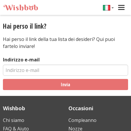
Tog
navi
Hai perso il link?
Hai perso il link della tua lista dei desideri? Qui puoi
fartelo inviare!
Indirizzo e-mail
Invia
Wishbob
Occasioni
Chi siamo
Compleanno
FAQ & Aiuto
Nozze